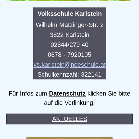
Volksschule Karlstein
Wilhelm Matzinger-Str. 2
3822 Karlstein
02844/279 40
0678 - 7920105
vs.karlstein@noeschule.at
Schulkennzahl: 322141
Für Infos zum
Datenschutz
klicken Sie bitte
auf die Verlinkung.
AKTUELLES